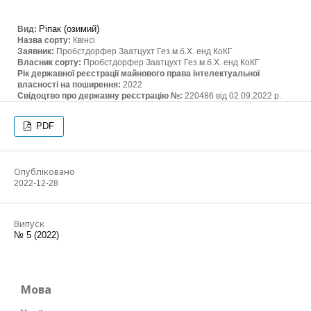
Ріпак (озимий)
Вид:
Назва сорту:
Квінсі
Заявник:
Пробстдорфер Заатцухт Гез.м.б.Х. енд КоКГ
Власник сорту:
Пробстдорфер Заатцухт Гез.м.б.Х. енд КоКГ
Рік державної реєстрації майнового права інтелектуальної
власності на поширення:
2022
Свідоцтво про державну реєстрацію №:
220486 від 02.09.2022 р.
PDF
Опубліковано
2022-12-28
Випуск
№ 5 (2022)
Мова