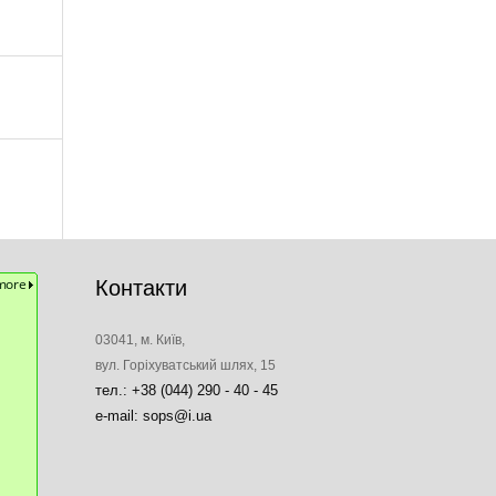
Контакти
03041, м. Київ,
вул. Горіхуватський шлях, 15
тел.: +38 (044) 290 - 40 - 45
e-mail: sops@i.ua