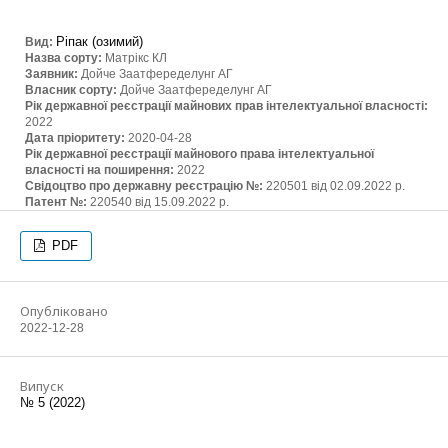
Ріпак (озимий)
Вид:
Назва сорту:
Матрікс КЛ
Заявник:
Дойче Заатфеределунг АГ
Власник сорту:
Дойче Заатфеределунг АГ
Рік державної реєстрації майнових прав інтелектуальної власності:
2022
Дата пріоритету:
2020-04-28
Рік державної реєстрації майнового права інтелектуальної
власності на поширення:
2022
Свідоцтво про державну реєстрацію №:
220501 від 02.09.2022 р.
Патент №:
220540 від 15.09.2022 р.
PDF
Опубліковано
2022-12-28
Випуск
№ 5 (2022)