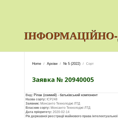
ІНФОРМАЦІЙНО-
Home
Архіви
№ 5 (2022)
/
/
/
Сорт
Заявка № 20940005
Ріпак (озимий) - батьківський компонент
Вид:
Назва сорту:
ІСР248
Заявник:
Монсанто Технолоджі ЛТД
Власник сорту:
Монсанто Технолоджі ЛТД
Дата пріоритету:
2020-02-14
Рік державної реєстрації майнового права інтелектуально