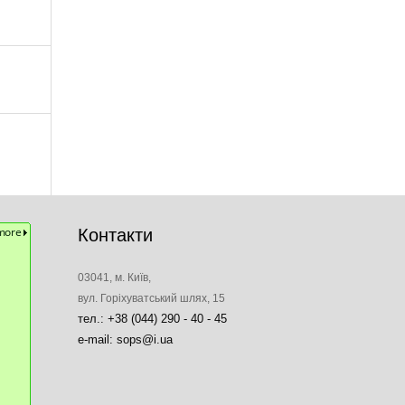
Контакти
03041, м. Київ,
вул. Горіхуватський шлях, 15
тел.: +38 (044) 290 - 40 - 45
e-mail: sops@i.ua