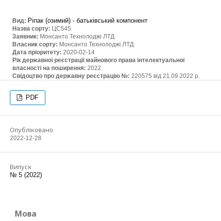
Ріпак (озимий) - батьківський компонент
Вид:
Назва сорту:
ЦС545
Заявник:
Монсанто Технолоджі ЛТД
Власник сорту:
Монсанто Технолоджі ЛТД
Дата пріоритету:
2020-02-14
Рік державної реєстрації майнового права інтелектуальної
власності на поширення:
2022
Свідоцтво про державну реєстрацію №:
220575 від 21.09.2022 р.
PDF
Опубліковано
2022-12-28
Випуск
№ 5 (2022)
Мова