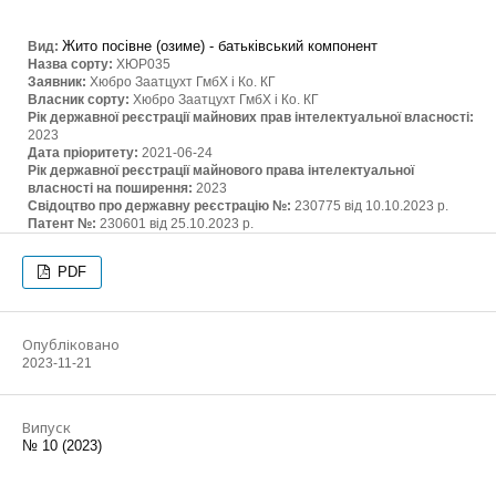
Жито посівне (озиме) - батьківський компонент
Вид:
Назва сорту:
ХЮР035
Заявник:
Хюбро Заатцухт ГмбХ і Ко. КГ
Власник сорту:
Хюбро Заатцухт ГмбХ і Ко. КГ
Рік державної реєстрації майнових прав інтелектуальної власності:
2023
Дата пріоритету:
2021-06-24
Рік державної реєстрації майнового права інтелектуальної
власності на поширення:
2023
Свідоцтво про державну реєстрацію №:
230775 від 10.10.2023 р.
Патент №:
230601 від 25.10.2023 р.
PDF
Опубліковано
2023-11-21
Випуск
№ 10 (2023)