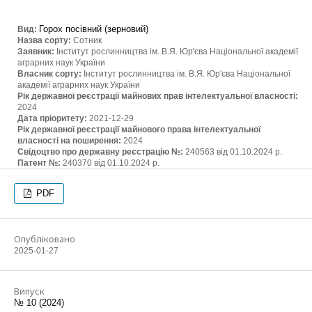
Горох посівний (зерновий)
Вид:
Назва сорту:
Сотник
Заявник:
Інститут рослинництва ім. В.Я. Юр'єва Національної академії
аграрних наук України
Власник сорту:
Інститут рослинництва ім. В.Я. Юр'єва Національної
академії аграрних наук України
Рік державної реєстрації майнових прав інтелектуальної власності:
2024
Дата пріоритету:
2021-12-29
Рік державної реєстрації майнового права інтелектуальної
власності на поширення:
2024
Свідоцтво про державну реєстрацію №:
240563 від 01.10.2024 р.
Патент №:
240370 від 01.10.2024 р.
PDF
Опубліковано
2025-01-27
Випуск
№ 10 (2024)