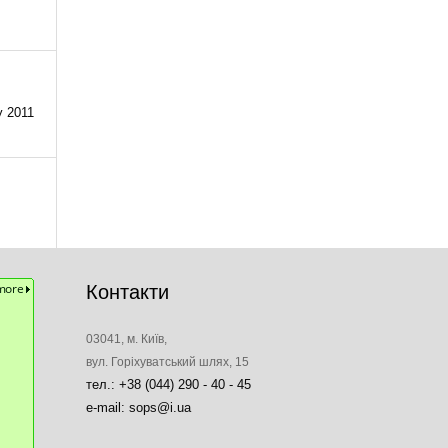
у 2011
Контакти
03041, м. Київ,
вул. Горіхуватський шлях, 15
тел.: +38 (044) 290 - 40 - 45
e-mail: sops@i.ua