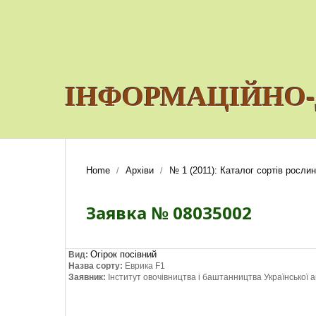
ІНФОРМАЦІЙНО-
Home
Архіви
№ 1 (2011): Каталог сортів рослин
/
/
Заявка № 08035002
Огірок посівний
Вид:
Назва сорту:
Еврика F1
Заявник:
Інститут овочівництва і баштанництва Української а