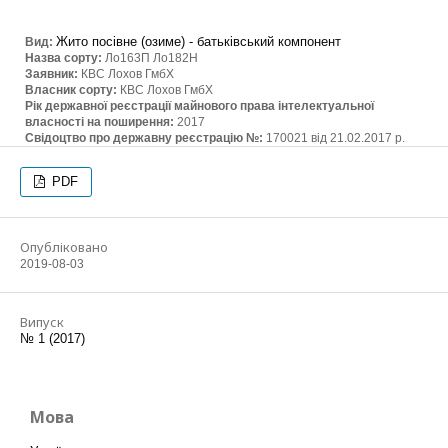
Жито посівне (озиме) - батьківський компонент
Вид:
Назва сорту:
Ло163П Ло182Н
Заявник:
КВС Лохов ГмбХ
Власник сорту:
КВС Лохов ГмбХ
Рік державної реєстрації майнового права інтелектуальної
власності на поширення:
2017
Свідоцтво про державну реєстрацію №:
170021 від 21.02.2017 р.
PDF
Опубліковано
2019-08-03
Випуск
№ 1 (2017)
Мова