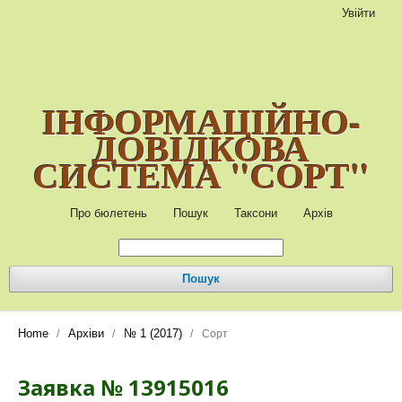
Увійти
ІНФОРМАЦІЙНО-
ДОВІДКОВА
СИСТЕМА "СОРТ"
Про бюлетень
Пошук
Таксони
Архів
Пошук
Home
Архіви
№ 1 (2017)
/
/
/
Сорт
Заявка № 13915016