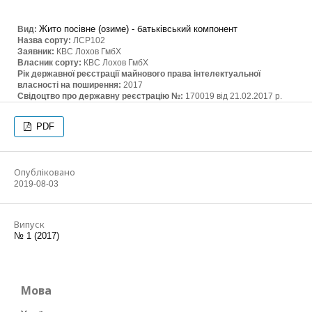
Жито посівне (озиме) - батьківський компонент
Вид:
Назва сорту:
ЛСР102
Заявник:
КВС Лохов ГмбХ
Власник сорту:
КВС Лохов ГмбХ
Рік державної реєстрації майнового права інтелектуальної
власності на поширення:
2017
Свідоцтво про державну реєстрацію №:
170019 від 21.02.2017 р.
PDF
Опубліковано
2019-08-03
Випуск
№ 1 (2017)
Мова