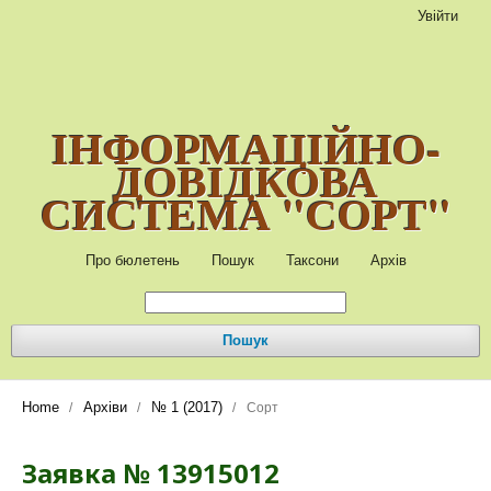
Увійти
ІНФОРМАЦІЙНО-
ДОВІДКОВА
СИСТЕМА "СОРТ"
Про бюлетень
Пошук
Таксони
Архів
Пошук
Home
Архіви
№ 1 (2017)
/
/
/
Сорт
Заявка № 13915012