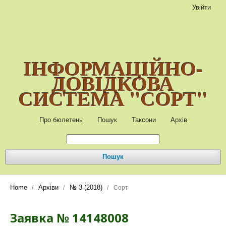
Увійти
ІНФОРМАЦІЙНО-
ДОВІДКОВА
СИСТЕМА "СОРТ"
Про бюлетень
Пошук
Таксони
Архів
Пошук
Home
Архіви
№ 3 (2018)
/
/
/
Сорт
Заявка № 14148008