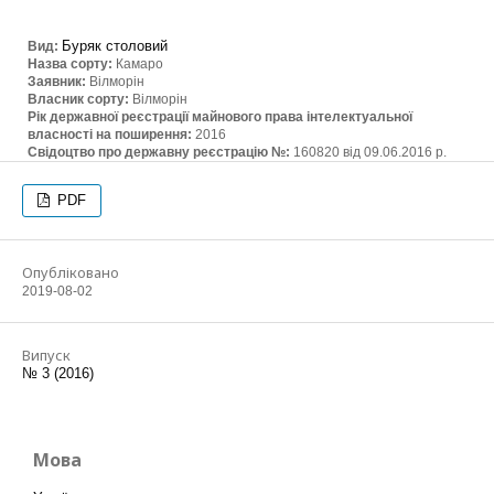
Буряк столовий
Вид:
Назва сорту:
Камаро
Заявник:
Вілморін
Власник сорту:
Вілморін
Рік державної реєстрації майнового права інтелектуальної
власності на поширення:
2016
Свідоцтво про державну реєстрацію №:
160820 від 09.06.2016 р.
PDF
Опубліковано
2019-08-02
Випуск
№ 3 (2016)
Мова