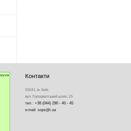
Контакти
03041, м. Київ,
вул. Горіхуватський шлях, 15
тел.: +38 (044) 290 - 40 - 45
e-mail: sops@i.ua