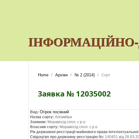
ІНФОРМАЦІЙНО-
Home
Архіви
№ 2 (2014)
/
/
/
Сорт
Заявка № 12035002
Огірок посівний
Вид:
Назва сорту:
Алгамбра
Заявник:
Моравосід спол. с р.о.
Власник сорту:
Моравосід спол. с р.о.
Рік державної реєстрації майнового права інтелектуально
Свідоцтво про державну реєстрацію №:
140451 від 28.03.2