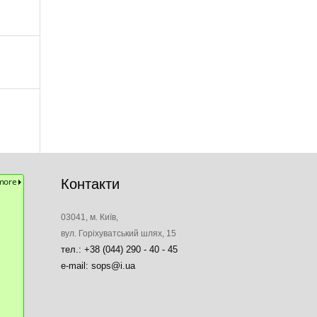
Контакти
03041, м. Київ,
вул. Горіхуватський шлях, 15
тел.: +38 (044) 290 - 40 - 45
e-mail: sops@i.ua