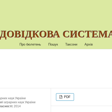
ДОВІДКОВА СИСТЕМА
Про бюлетень
Пошук
Таксони
Архів
PDF
арних наук України
мії аграрних наук України
ласності:
2014