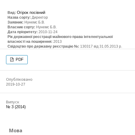
Огірок посівний
Вид:
Назва сорту:
Директор
Заявник:
Нунемс Б.В.
Власник сорту:
Нунемс Б.В.
Дата пріоритету:
2010-11-24
Рік державної реєстрації майнового права інтелектуальної
власності на поширення:
2013
Свідоцтво про державну реєстрацію №:
130317 від 31.05.2013 р.
PDF
Опубліковано
2019-10-27
Випуск
№ 3 (2014)
Мова