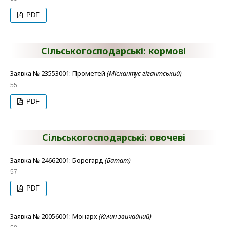
PDF
Сільськогосподарські: кормові
Заявка № 23553001: Прометей
(Міскантус гігантський)
55
PDF
Сільськогосподарські: овочеві
Заявка № 24662001: Борегард
(Батат)
57
PDF
Заявка № 20056001: Монарх
(Кмин звичайний)