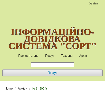
Увійти
ІНФОРМАЦІЙНО-
ДОВІДКОВА
СИСТЕМА "СОРТ"
Про бюлетень
Пошук
Таксони
Архів
Пошук
№ 3 (2024)
Home
Архіви
/
/