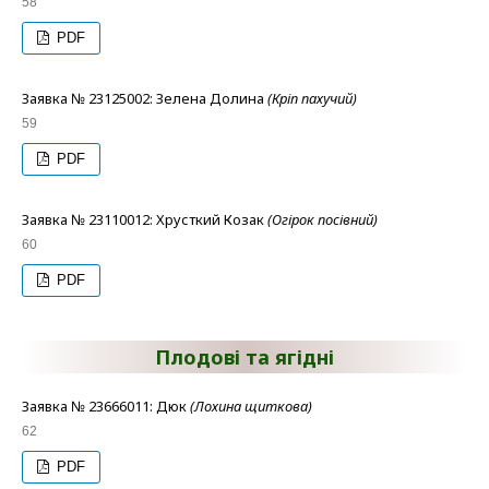
58
PDF
Заявка № 23125002: Зелена Долина
(Кріп пахучий)
59
PDF
Заявка № 23110012: Хрусткий Козак
(Огірок посівний)
60
PDF
Плодові та ягідні
Заявка № 23666011: Дюк
(Лохина щиткова)
62
PDF