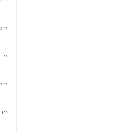
92-93
94-95
96
97-98
-100