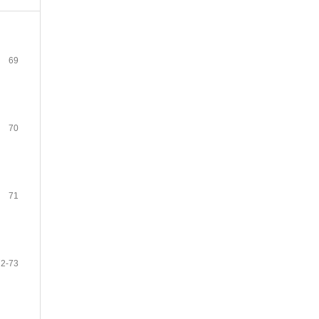
69
70
71
72-73