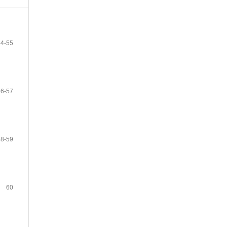
54-55
56-57
58-59
60