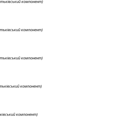
батьківський компонент)
батьківський компонент)
батьківський компонент)
атьківський компонент)
ьківський компонент)