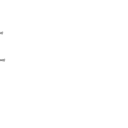
а)
на)