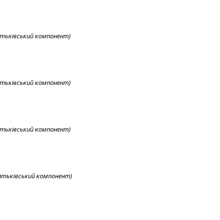
батьківський компонент)
батьківський компонент)
батьківський компонент)
батьківський компонент)