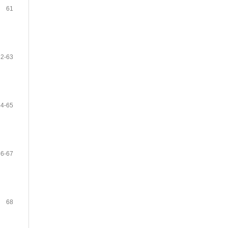
61
62-63
64-65
66-67
68