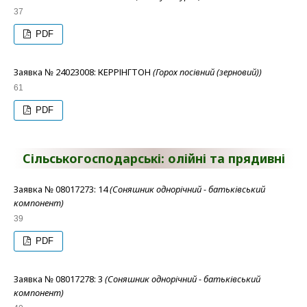
37
PDF
Заявка № 24023008: КЕРРІНГТОН
(Горох посівний (зерновий))
61
PDF
Сільськогосподарські: олійні та прядивні
Заявка № 08017273: 14
(Соняшник однорічний - батьківський
компонент)
39
PDF
Заявка № 08017278: 3
(Соняшник однорічний - батьківський
компонент)