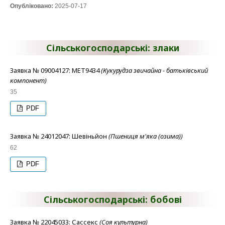
Опубліковано:
2025-07-17
Сільськогосподарські: злаки
Заявка № 09004127: МЕТ9434
(Кукурудза звичайна - батьківський
компонент)
35
PDF
Заявка № 24012047: Шевіньйон
(Пшениця м'яка (озима))
62
PDF
Сільськогосподарські: бобові
Заявка № 22045033: Сассекс
(Соя культурна)