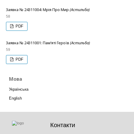
Заявка № 24311004: Мрія Про Мир
(Астильба)
58
PDF
Заявка № 24311001: Пам’яті Героїв
(Астильба)
59
PDF
Мова
Українська
English
Контакти