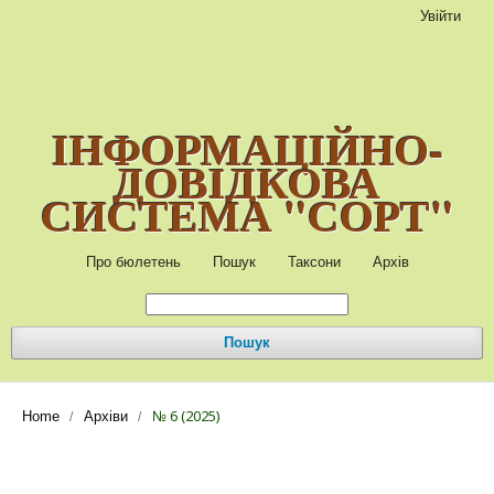
Увійти
ІНФОРМАЦІЙНО-
ДОВІДКОВА
СИСТЕМА "СОРТ"
Про бюлетень
Пошук
Таксони
Архів
Пошук
№ 6 (2025)
Home
Архіви
/
/