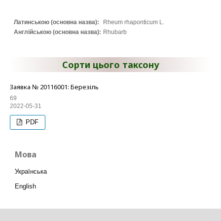
Латинською (основна назва):
Rheum rhaponticum L.
Англійською (основна назва):
Rhubarb
Сорти цього таксону
Заявка № 20116001: Березіль
69
2022-05-31
PDF
Мова
Українська
English