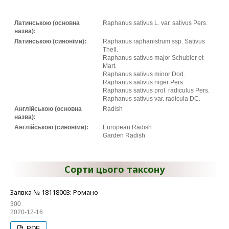
Латинською (основна
Raphanus sativus L. var. sativus Pers.
назва):
Латинською (синоніми):
Raphanus raphanistrum ssp. Sativus
Thell.
Raphanus sativus major Schubler et
Mart.
Raphanus sativus minor Dod.
Raphanus sativus niger Pers.
Raphanus sativus prol. radiculus Pers.
Raphanus sativus var. radicula DC.
Англійською (основна
Radish
назва):
Англійською (синоніми):
European Radish
Garden Radish
Сорти цього таксону
Заявка № 18118003: Романо
300
2020-12-16
PDF