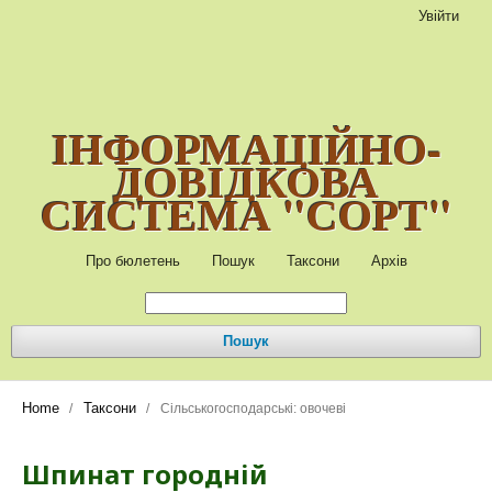
Увійти
ІНФОРМАЦІЙНО-
ДОВІДКОВА
СИСТЕМА "СОРТ"
Про бюлетень
Пошук
Таксони
Архів
Пошук
Home
Таксони
/
/
Сільськогосподарські: овочеві
Шпинат городній