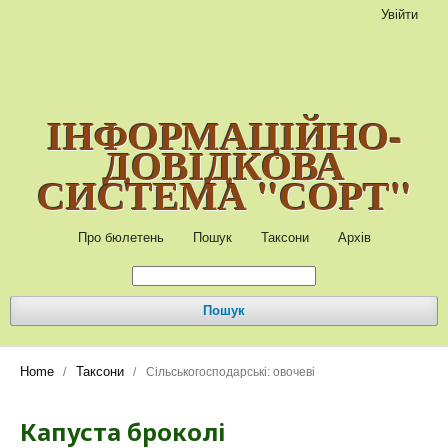
Увійти
ІНФОРМАЦІЙНО-
ДОВІДКОВА
СИСТЕМА "СОРТ"
Про бюлетень
Пошук
Таксони
Архів
Пошук
Home
Таксони
/
/
Сільськогосподарські: овочеві
Капуста броколі