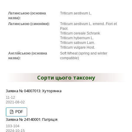
Латинською (основна
Triticum aestivum L.
назва):
Латинською (синоніми):
Triticum aestivum L. emend. Fiori et
Paol.
Triticum cereale Schrank
Triticum hybernum L.
Triticum sativum Lam.
Triticum vulgare Host.
Англійською (основна
Soft Wheat (spring and winter
назва):
compatible)
Сорти цього таксону
Заявка № 04007013: Хуторянка
11-12
2021-08-02
PDF
Заявка № 24140001: Патріція
103-104
2024-10-15