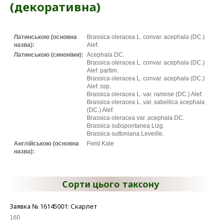
(декоративна)
Латинською (основна
Brassica oleracea L. convar. acephala (DC.)
назва):
Alef.
Латинською (синоніми):
Acephala DC.
Brassica oleracea L. convar. acephala (DC.)
Alef. partim.
Brassica oleracea L. convar. acephala (DC.)
Alef. ssp.
Brassica oleracea L. var. ramose (DC.) Alef.
Brassica oleracea L. var. sabellica acephala
(DC.) Alef.
Brassica oleracea var. acephala DC.
Brassica subspontanea Lizg.
Brassica suttoniana Leveille.
Англійською (основна
Field Kale
назва):
Сорти цього таксону
Заявка № 16145001: Скарлет
160