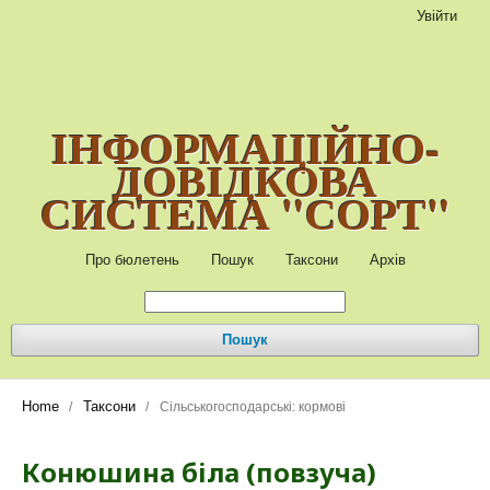
Увійти
ІНФОРМАЦІЙНО-
ДОВІДКОВА
СИСТЕМА "СОРТ"
Про бюлетень
Пошук
Таксони
Архів
Пошук
Home
Таксони
/
/
Сільськогосподарські: кормові
Конюшина біла (повзуча)