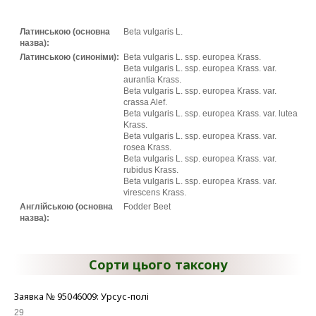
Латинською (основна
Beta vulgaris L.
назва):
Латинською (синоніми):
Beta vulgaris L. ssp. europea Krass.
Beta vulgaris L. ssp. europea Krass. var.
aurantia Krass.
Beta vulgaris L. ssp. europea Krass. var.
crassa Alef.
Beta vulgaris L. ssp. europea Krass. var. lutea
Krass.
Beta vulgaris L. ssp. europea Krass. var.
rosea Krass.
Beta vulgaris L. ssp. europea Krass. var.
rubidus Krass.
Beta vulgaris L. ssp. europea Krass. var.
virescens Krass.
Англійською (основна
Fodder Beet
назва):
Сорти цього таксону
Заявка № 95046009: Урсус-полі
29