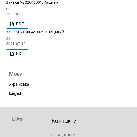
Заявка № 02046001: Кацпер
83
2020-01-20
PDF
Заявка № 00046002: Галицький
33
2021-07-15
PDF
Мова
Українська
English
Контакти
03041, м. Київ,