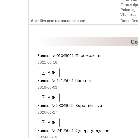
Faba sativ
Faba vulg
Potamogeto
Vicia escu
Англійською (основна назва):
Broad Be
Со
Заявка № 05043001: Переможець
2021-09-16
PDF
Заявка № 15175001: Пікантні
2019-08-03
PDF
Заявка № 58043005: Хоростківські
2026-01-27
PDF
Заявка № 24175001: Суперагуадульче
2024-07-19