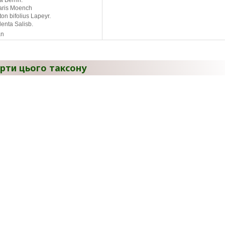
a Bernh.
aris Moench
n bifolius Lapeyr.
lenta Salisb.
an
рти цього таксону