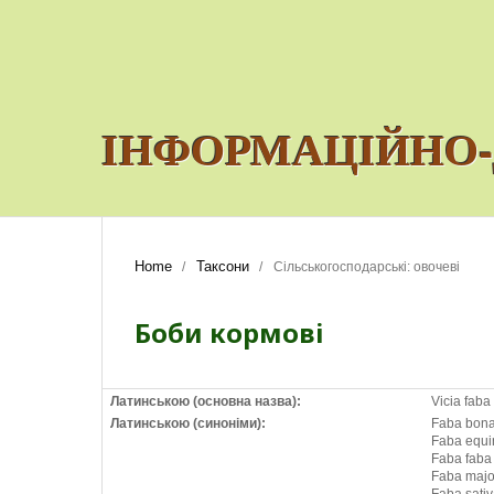
ІНФОРМАЦІЙНО-
Home
Таксони
/
/
Сільськогосподарські: овочеві
Боби кормові
Латинською (основна назва):
Vicia faba
Латинською (синоніми):
Faba bona
Faba equin
Faba faba 
Faba majo