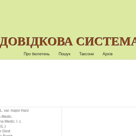
ДОВІДКОВА СИСТЕМА
Про бюлетень
Пошук
Таксони
Архів
 L. var. major Harz
 Medic.
a Medic. l. c.
(L.)
r Desf.