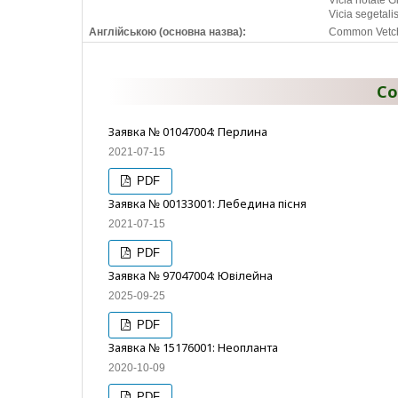
Vicia notate Gi
Vicia segetalis
Англійською (основна назва):
Common Vetch
Со
Заявка № 01047004: Перлина
2021-07-15
PDF
Заявка № 00133001: Лебедина пісня
2021-07-15
PDF
Заявка № 97047004: Ювілейна
2025-09-25
PDF
Заявка № 15176001: Неопланта
2020-10-09
PDF