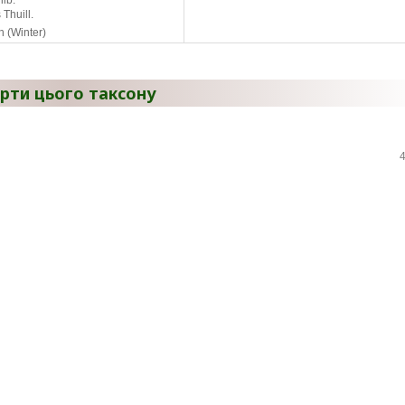
lib.
 Thuill.
 (Winter)
рти цього таксону