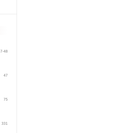
47-48
47
75
331