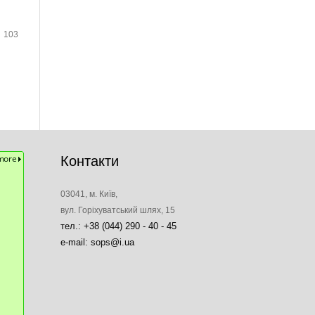
103
Контакти
03041, м. Київ,
вул. Горіхуватський шлях, 15
тел.: +38 (044) 290 - 40 - 45
e-mail: sops@i.ua