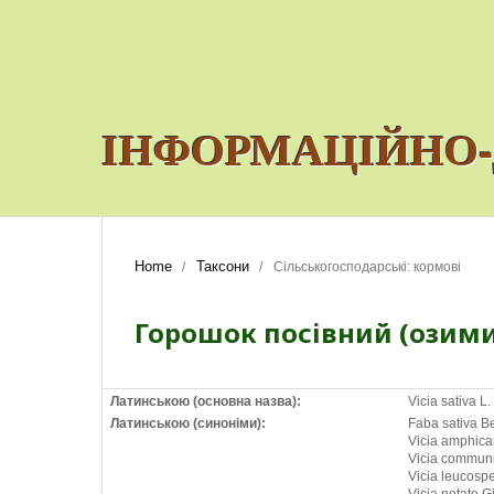
ІНФОРМАЦІЙНО-
Home
Таксони
/
/
Сільськогосподарські: кормові
Горошок посівний (озим
Латинською (основна назва):
Vicia satіva L.
Латинською (синоніми):
Faba sativa B
Vicia amphica
Vicia communi
Vicia leucos