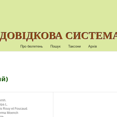
ДОВІДКОВА СИСТЕМА
Про бюлетень
Пошук
Таксони
Архів
ий)
ernh.
rpa L.
s Rouy et Foucaud.
perma Moench