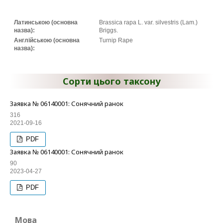
Латинською (основна
Brassica rapa L. var. silvestris (Lam.)
назва):
Briggs.
Англійською (основна
Turnip Rape
назва):
Сорти цього таксону
Заявка № 06140001: Сонячний ранок
316
2021-09-16
PDF
Заявка № 06140001: Сонячний ранок
90
2023-04-27
PDF
Мова