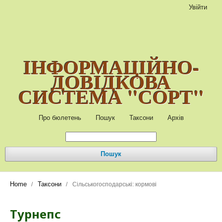
Увійти
ІНФОРМАЦІЙНО-
ДОВІДКОВА
СИСТЕМА "СОРТ"
Про бюлетень
Пошук
Таксони
Архів
Пошук
Home
Таксони
/
/
Сільськогосподарські: кормові
Турнепс