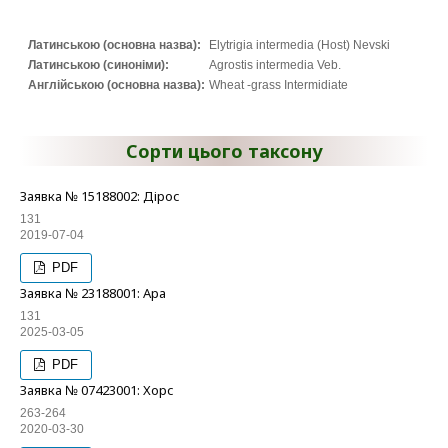
Латинською (основна назва):
Elytrigia intermedia (Host) Nevski
Латинською (синоніми):
Agrostis intermedia Veb.
Англійською (основна назва):
Wheat -grass Intermidiate
Сорти цього таксону
Заявка № 15188002: Дірос
131
2019-07-04
PDF
Заявка № 23188001: Ара
131
2025-03-05
PDF
Заявка № 07423001: Хорс
263-264
2020-03-30