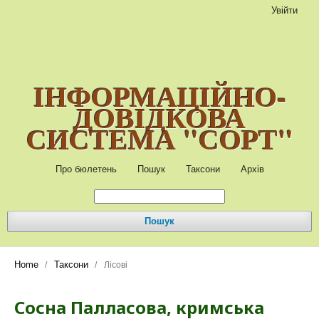
Увійти
ІНФОРМАЦІЙНО-
ДОВІДКОВА
СИСТЕМА "СОРТ"
Про бюлетень
Пошук
Таксони
Архів
Пошук
Home
Таксони
/
/
Лісові
Сосна Палласова, кримська