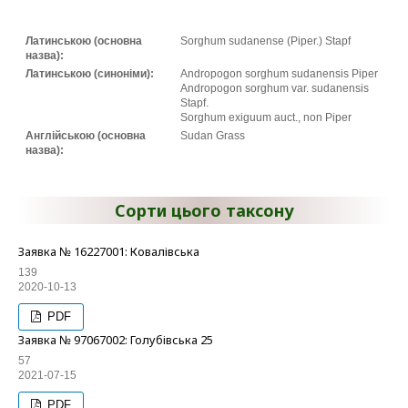
Латинською (основна
Sorghum sudanense (Piper.) Stapf
назва):
Латинською (синоніми):
Andropogon sorghum sudanensis Piper
Andropogon sorghum var. sudanensis
Stapf.
Sorghum exiguum auct., non Piper
Англійською (основна
Sudan Grass
назва):
Сорти цього таксону
Заявка № 16227001: Ковалівська
139
2020-10-13
PDF
Заявка № 97067002: Голубівська 25
57
2021-07-15
PDF