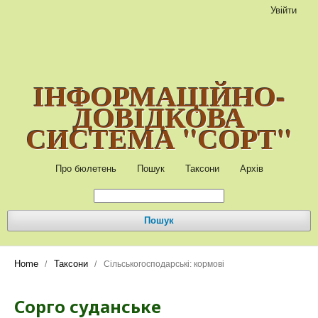
Увійти
ІНФОРМАЦІЙНО-
ДОВІДКОВА
СИСТЕМА "СОРТ"
Про бюлетень
Пошук
Таксони
Архів
Пошук
Home
Таксони
/
/
Сільськогосподарські: кормові
Сорго суданське