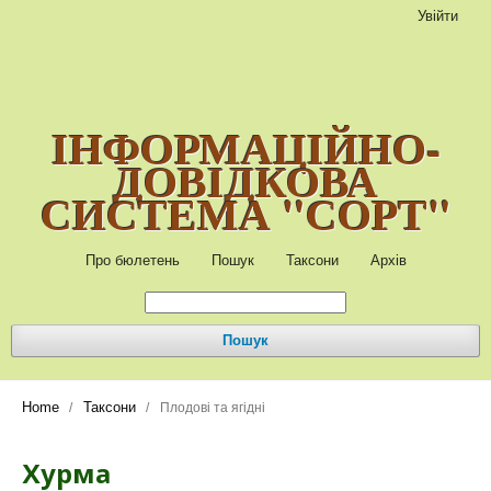
Увійти
ІНФОРМАЦІЙНО-
ДОВІДКОВА
СИСТЕМА "СОРТ"
Про бюлетень
Пошук
Таксони
Архів
Пошук
Home
Таксони
/
/
Плодові та ягідні
Хурма