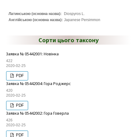
Латинською (основна назва):
Diospyros L.
Англійською (основна назва):
Japanese Persimmon
Сорти цього таксону
Заявка № 05442001: Новінка
422
2020-02-25
PDF
Заявка № 05442004: Гора Роджерс
420
2020-02-25
PDF
Заявка № 05442002: Гора Говерла
426
2020-02-25
PDF