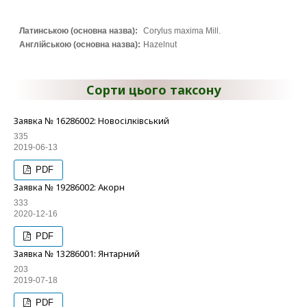
Латинською (основна назва):
Corylus maxima Mill.
Англійською (основна назва):
Hazelnut
Сорти цього таксону
Заявка № 16286002: Новосілківський
335
2019-06-13
PDF
Заявка № 19286002: Акорн
333
2020-12-16
PDF
Заявка № 13286001: Янтарний
203
2019-07-18
PDF