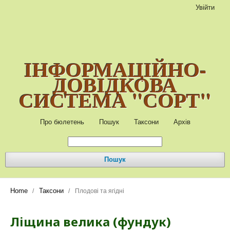
Увійти
ІНФОРМАЦІЙНО-
ДОВІДКОВА
СИСТЕМА "СОРТ"
Про бюлетень
Пошук
Таксони
Архів
Пошук
Home
Таксони
/
/
Плодові та ягідні
Ліщина велика (фундук)