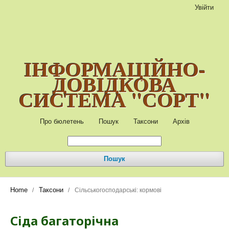
Увійти
ІНФОРМАЦІЙНО-
ДОВІДКОВА
СИСТЕМА "СОРТ"
Про бюлетень
Пошук
Таксони
Архів
Пошук
Home
Таксони
/
/
Сільськогосподарські: кормові
Сіда багаторічна