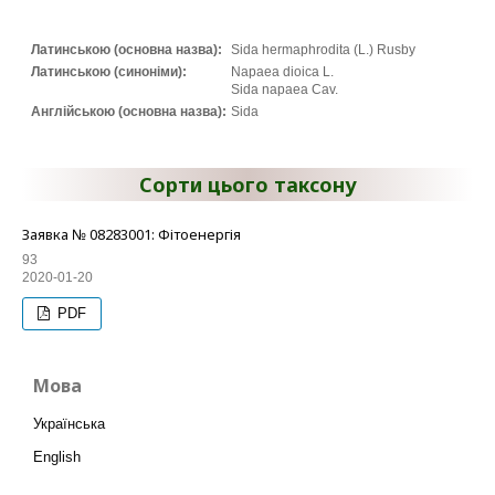
Латинською (основна назва):
Sida hermaphrodita (L.) Rusby
Латинською (синоніми):
Napaea dioica L.
Sida napaea Cav.
Англійською (основна назва):
Sida
Сорти цього таксону
Заявка № 08283001: Фітоенергія
93
2020-01-20
PDF
Мова
Українська
English