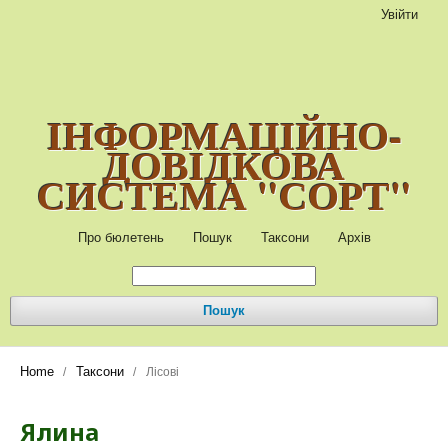
Увійти
ІНФОРМАЦІЙНО-
ДОВІДКОВА
СИСТЕМА "СОРТ"
Про бюлетень
Пошук
Таксони
Архів
Пошук
Home
Таксони
/
/
Лісові
Ялина