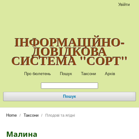
Увійти
ІНФОРМАЦІЙНО-
ДОВІДКОВА
СИСТЕМА "СОРТ"
Про бюлетень
Пошук
Таксони
Архів
Пошук
Home
Таксони
/
/
Плодові та ягідні
Малина