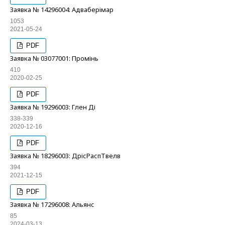
Заявка № 14296004: Адваберімар
1053
2021-05-24
PDF
Заявка № 03077001: Промінь
410
2020-02-25
PDF
Заявка № 19296003: Глен Ді
338-339
2020-12-16
PDF
Заявка № 18296003: ДрісРаспТвелв
394
2021-12-15
PDF
Заявка № 17296008: Альянс
85
2024-03-13