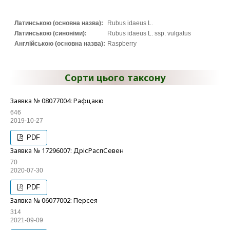
Латинською (основна назва):
Rubus idaeus L.
Латинською (синоніми):
Rubus idaeus L. ssp. vulgatus
Англійською (основна назва):
Raspberry
Сорти цього таксону
Заявка № 08077004: Рафцакю
646
2019-10-27
PDF
Заявка № 17296007: ДрісРаспСевен
70
2020-07-30
PDF
Заявка № 06077002: Персея
314
2021-09-09