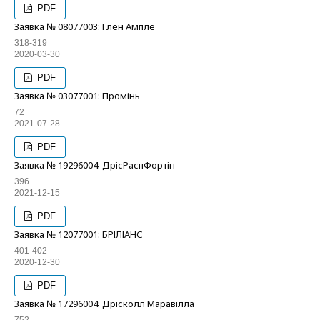
PDF
Заявка № 08077003: Глен Ампле
318-319
2020-03-30
PDF
Заявка № 03077001: Промінь
72
2021-07-28
PDF
Заявка № 19296004: ДрісРаспФортін
396
2021-12-15
PDF
Заявка № 12077001: БРІЛІАНС
401-402
2020-12-30
PDF
Заявка № 17296004: Дрісколл Маравілла