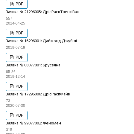
PDF
Заявка № 21296005: ДрісРаспТвентіВан
557
2024-04-25
PDF
Заявка № 16296001: Даймонд Джубілі
2019-07-19
PDF
Заявка № 08077001: Брусвяна
85-86
2019-12-14
PDF
Заявка № 17296006: ДрісРаспФайв
73
2020-07-30
PDF
Заявка № 99077002: Феномен
315