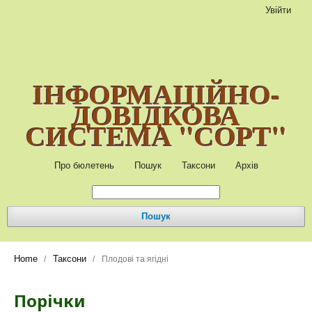
Увійти
ІНФОРМАЦІЙНО-
ДОВІДКОВА
СИСТЕМА "СОРТ"
Про бюлетень
Пошук
Таксони
Архів
Пошук
Home
Таксони
/
/
Плодові та ягідні
Порічки