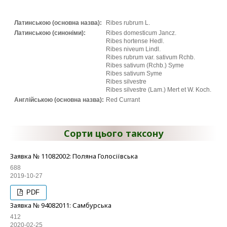
Латинською (основна назва):
Ribes rubrum L.
Латинською (синоніми):
Ribes domesticum Jancz.
Ribes hortense Hedl.
Ribes niveum Lindl.
Ribes rubrum var. sativum Rchb.
Ribes sativum (Rchb.) Syme
Ribes sativum Syme
Ribes silvestre
Ribes silvestre (Lam.) Mert et W. Koch.
Англійською (основна назва):
Red Currant
Сорти цього таксону
Заявка № 11082002: Поляна Голосіївська
688
2019-10-27
PDF
Заявка № 94082011: Самбурська
412
2020-02-25