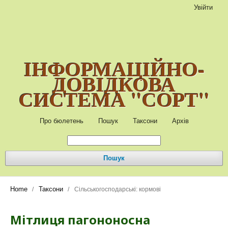
Увійти
ІНФОРМАЦІЙНО-
ДОВІДКОВА
СИСТЕМА "СОРТ"
Про бюлетень
Пошук
Таксони
Архів
Пошук
Home
Таксони
/
/
Сільськогосподарські: кормові
Мітлиця пагононосна