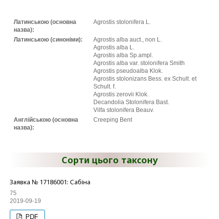
Латинською (основна
Agrostis stolonifera L.
назва):
Латинською (синоніми):
Agrostis alba auct., non L.
Agrostis alba L.
Agrostis alba Sp.ampl.
Agrostis alba var. stolonifera Smith
Agrostis pseudoalba Klok.
Agrostis stolonizans Bess. ex Schult. et
Schult. f.
Agrostis zerovii Klok.
Decandolia Stolonifera Bast.
Vilfa stolonifera Beauv.
Англійською (основна
Creeping Bent
назва):
Сорти цього таксону
Заявка № 17186001: Сабіна
75
2019-09-19
PDF