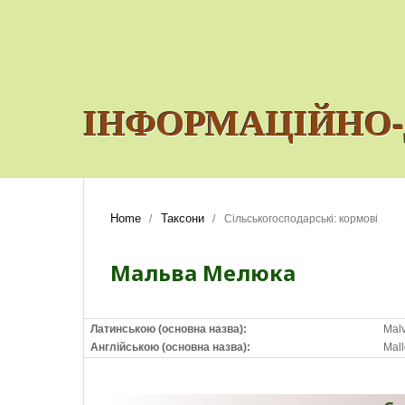
ІНФОРМАЦІЙНО-
Home
Таксони
/
/
Сільськогосподарські: кормові
Мальва Мелюка
Латинською (основна назва):
Mal
Англійською (основна назва):
Mal