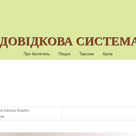
ДОВІДКОВА СИСТЕМА
Про бюлетень
Пошук
Таксони
Архів
va meluca Graebn.
low