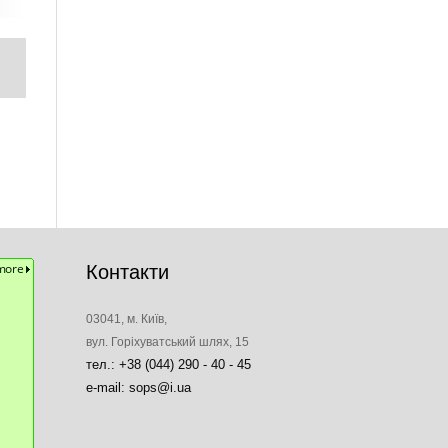
Контакти
03041, м. Київ,
вул. Горіхуватський шлях, 15
тел.: +38 (044) 290 - 40 - 45
e-mail: sops@i.ua