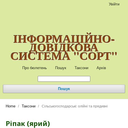
Увійти
ІНФОРМАЦІЙНО-
ДОВІДКОВА
СИСТЕМА "СОРТ"
Про бюлетень
Пошук
Таксони
Архів
Пошук
Home
Таксони
/
/
Сільськогосподарські: олійні та прядивні
Ріпак (ярий)