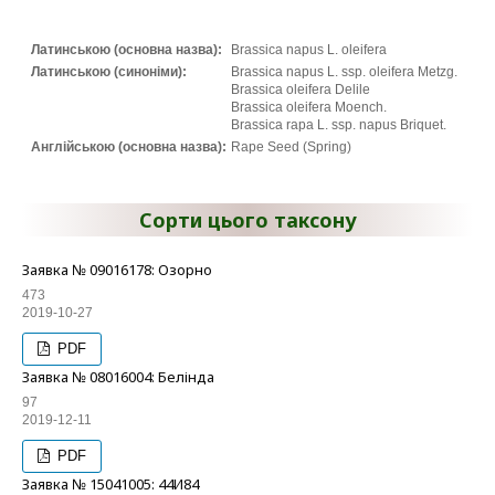
Латинською (основна назва):
Brassica napus L. oleifera
Латинською (синоніми):
Brassica napus L. ssp. oleifera Metzg.
Brassica oleifera Delile
Brassica oleifera Moench.
Brassica rapa L. ssp. napus Briquet.
Англійською (основна назва):
Rape Seed (Spring)
Сорти цього таксону
Заявка № 09016178: Озорно
473
2019-10-27
PDF
Заявка № 08016004: Белінда
97
2019-12-11
PDF
Заявка № 15041005: 44И84