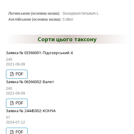
Латинською (основна назва):
Gossypium hirsutum L.
Англійською (основна назва):
Cotton
Сорти цього таксону
Заявка № 03366001: Підозерський 4
240
2021-09-09
PDF
Заявка № 06366002: Валет
240
2021-09-09
PDF
Заявка № 24445002: КОНЧА
57
2024-07-12
PDF