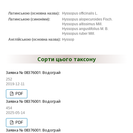
Латинською (основна назва):
Hyssopus officinalis L.
Латинською (синоніми):
Hyssopus alopecuroides Fisch.
Hyssopus altissimus Mill.
Hyssopus angustifolius M. B.
Hyssopus ruber Mill.
Англійською (основна назва):
Hyssop
Сорти цього таксону
Заявка № 08376001: Водограй
252
2019-12-11
PDF
Заявка № 08376001: Водограй
454
2025-05-14
PDF
Заявка № 08376001: Водограй