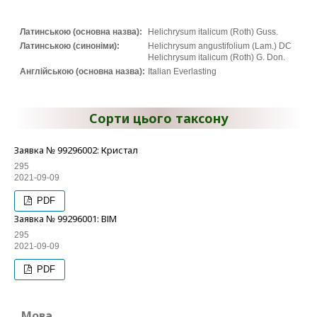
Латинською (основна назва):
Helichrysum italicum (Roth) Guss.
Латинською (синоніми):
Helichrysum angustifolium (Lam.) DC
Helichrysum italicum (Roth) G. Don.
Англійською (основна назва):
Italian Everlasting
Сорти цього таксону
Заявка № 99296002: Кристал
295
2021-09-09
PDF
Заявка № 99296001: ВІМ
295
2021-09-09
PDF
Мова