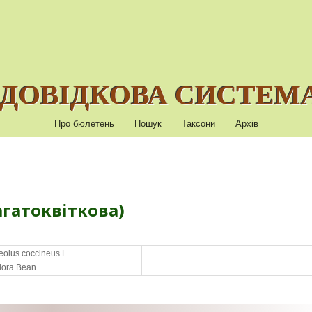
ДОВІДКОВА СИСТЕМА
Про бюлетень
Пошук
Таксони
Архів
агатоквіткова)
olus coccineus L.
flora Bean