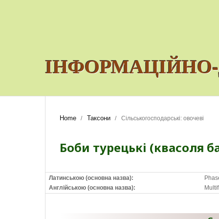
ІНФОРМАЦІЙНО-
Home
Таксони
/
/
Сільськогосподарські: овочеві
Боби турецькі (квасоля б
Латинською (основна назва):
Phase
Англійською (основна назва):
Multi