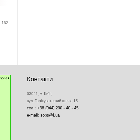
162
Контакти
03041, м. Київ,
вул. Горіхуватський шлях, 15
тел.: +38 (044) 290 - 40 - 45
e-mail: sops@i.ua