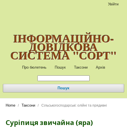
Увійти
ІНФОРМАЦІЙНО-
ДОВІДКОВА
СИСТЕМА "СОРТ"
Про бюлетень
Пошук
Таксони
Архів
Пошук
Home
Таксони
/
/
Сільськогосподарські: олійні та прядивні
Суріпиця звичайна (яра)