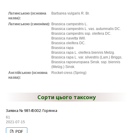
Латинською (основна
Barbarea vulgaris R. Br.
назва):
Латинською (синоніми):
Brassica campestris L.
Brassica campestris L. vas. autumnalis DC.
Brassica campestris ssp. oleifera DC.
Brassica navetta Will.
Brassica oleifera DC.
Brassica rapa
Brassica rapa L. oleifera biennis Metzg.
Brassica rapa L. var. silvestris (Lam.) Briggs.
Brassica rapoeuropaea Sinsk. ssp. biennis
(Metzg.) Sinsk.
Англійською (основна
Rocket-cress (Spring)
назва):
Сорти цього таксону
Заявка № 98145002: Горянка
61
2021-07-15
PDF