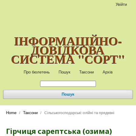
Увійти
ІНФОРМАЦІЙНО-
ДОВІДКОВА
СИСТЕМА "СОРТ"
Про бюлетень
Пошук
Таксони
Архів
Пошук
Home
Таксони
/
/
Сільськогосподарські: олійні та прядивні
Гірчиця сарептська (озима)