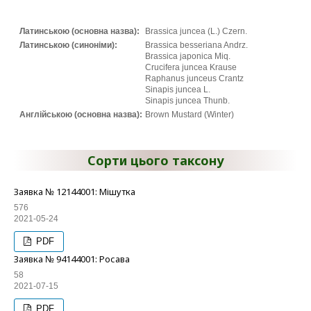
Латинською (основна назва):
Brassica juncea (L.) Czern.
Латинською (синоніми):
Brassica besseriana Andrz.
Brassica japonica Miq.
Crucifera juncea Krause
Raphanus junceus Crantz
Sinapis juncea L.
Sinapis juncea Thunb.
Англійською (основна назва):
Brown Mustard (Winter)
Сорти цього таксону
Заявка № 12144001: Мішутка
576
2021-05-24
PDF
Заявка № 94144001: Росава
58
2021-07-15
PDF