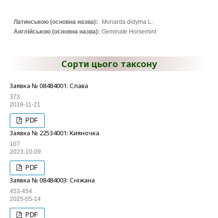
Латинською (основна назва):
Monarda didyma L.
Англійською (основна назва):
Geminate Horsemint
Сорти цього таксону
Заявка № 08484001: Слава
373
2019-11-21
PDF
Заявка № 22534001: Кияночка
107
2023-10-09
PDF
Заявка № 08484003: Сніжана
453-454
2025-05-14
PDF