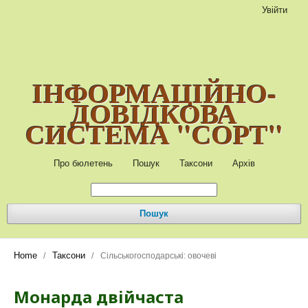
Увійти
ІНФОРМАЦІЙНО-
ДОВІДКОВА
СИСТЕМА "СОРТ"
Про бюлетень
Пошук
Таксони
Архів
Пошук
Home
Таксони
/
/
Сільськогосподарські: овочеві
Монарда двійчаста