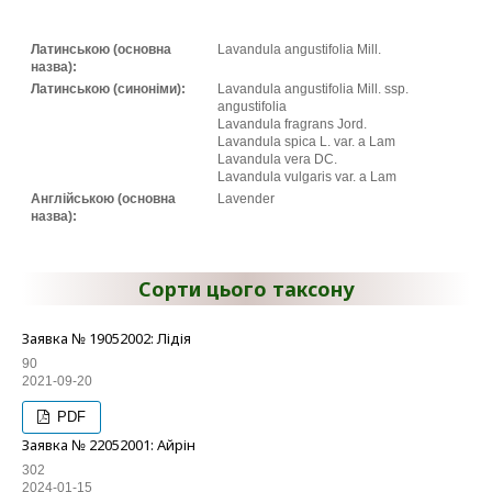
Латинською (основна
Lavandula angustifolia Mill.
назва):
Латинською (синоніми):
Lavandula angustifolia Mill. ssp.
angustifolia
Lavandula fragrans Jord.
Lavandula spica L. var. a Lam
Lavandula vera DC.
Lavandula vulgaris var. a Lam
Англійською (основна
Lavender
назва):
Сорти цього таксону
Заявка № 19052002: Лідія
90
2021-09-20
PDF
Заявка № 22052001: Айрін
302
2024-01-15