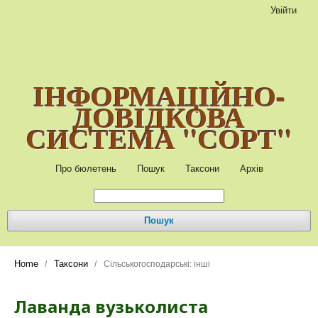
Увійти
ІНФОРМАЦІЙНО-
ДОВІДКОВА
СИСТЕМА "СОРТ"
Про бюлетень
Пошук
Таксони
Архів
Пошук
Home
Таксони
/
/
Сільськогосподарські: інші
Лаванда вузьколиста